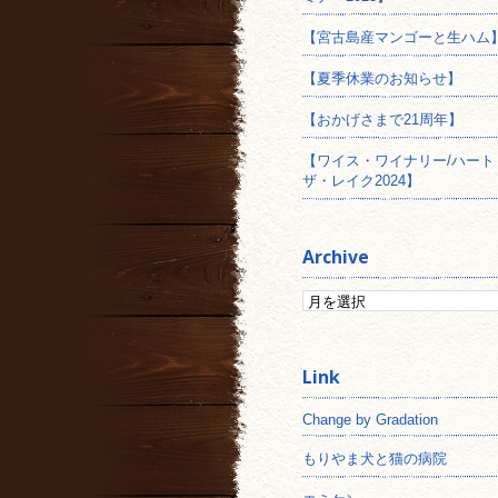
【宮古島産マンゴーと生ハム
【夏季休業のお知らせ】
【おかげさまで21周年】
【ワイス・ワイナリー/ハート
ザ・レイク2024】
Archive
Change by Gradation
もりやま犬と猫の病院