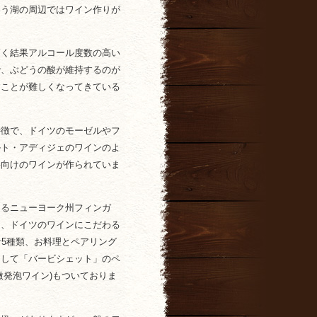
いう湖の周辺ではワイン作りが
高く結果アルコール度数の高い
で、ぶどうの酸が維持するのが
すことが難しくなってきている
特徴で、ドイツのモーゼルやフ
ルト・アディジェのワインのよ
事向けのワインが作られていま
えるニューヨーク州フィンガ
う、ドイツのワインにこだわる
計5種類、お料理とペアリング
として「バービシェット」のペ
微発泡ワイン)もついておりま