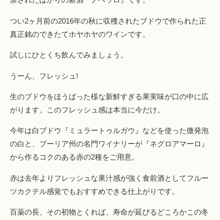
つい2ヶ月前の2016年の秋に収穫されたブドウで作られた正
真正銘のできたてホヤホヤのワインです。
試しにひとくち飲んでみましょう。
うーん、フレッシュ!
生のブドウをほうばった様な新鮮すぎる果実味が口の中に広
がります。このフレッシュ感は本当に今だけ。
今年は白ブドウ『ミュラートゥルガウ』などを使った微発泡
の白と、プーリア州の名門ワイナリーが『ネグロアマーロ』
から作るコクのある赤の2種をご用意。
赤は去年よりフレッシュな果汁感が強く食前酒としてフルー
ツカクテル感覚でもおすすめできる仕上がりです。
百薬の長、その初物とくれば、寿命が延びるどころかこの冬