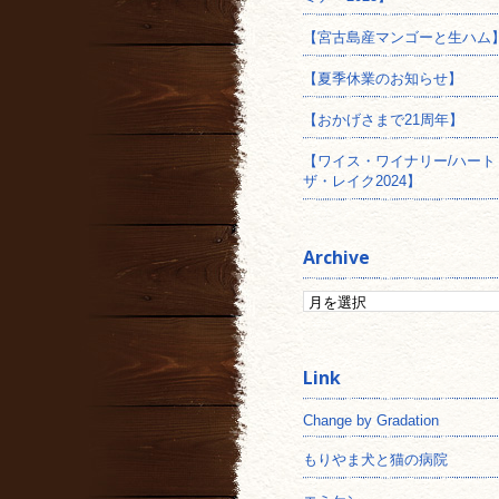
【宮古島産マンゴーと生ハム
【夏季休業のお知らせ】
【おかげさまで21周年】
【ワイス・ワイナリー/ハート
ザ・レイク2024】
Archive
Change by Gradation
もりやま犬と猫の病院