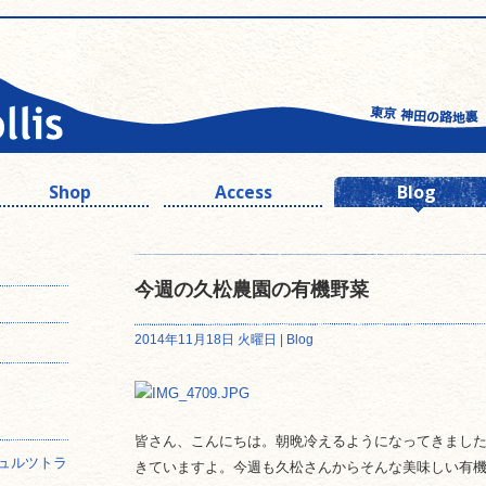
Shop
Access
Blog
今週の久松農園の有機野菜
2014年11月18日 火曜日 |
Blog
皆さん、こんにちは。朝晩冷えるようになってきまし
ュルツトラ
きていますよ。今週も久松さんからそんな美味しい有