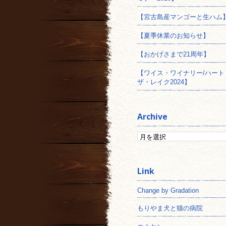
【宮古島産マンゴーと生ハム
【夏季休業のお知らせ】
【おかげさまで21周年】
【ワイス・ワイナリー/ハート
ザ・レイク2024】
Archive
Change by Gradation
もりやま犬と猫の病院