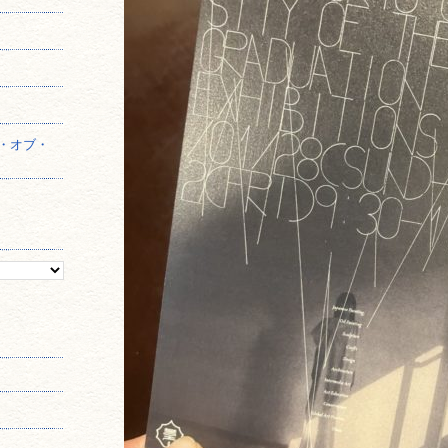
】
・オブ・