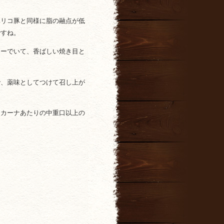
。
ベリコ豚と同様に脂の融点が低
ですね。
シーでいて、香ばしい焼き目と
で、薬味としてつけて召し上が
スカーナあたりの中重口以上の