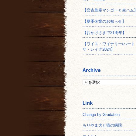
【宮古島産マンゴーと生ハム
【夏季休業のお知らせ】
【おかげさまで21周年】
【ワイス・ワイナリー/ハート
ザ・レイク2024】
Archive
Change by Gradation
もりやま犬と猫の病院