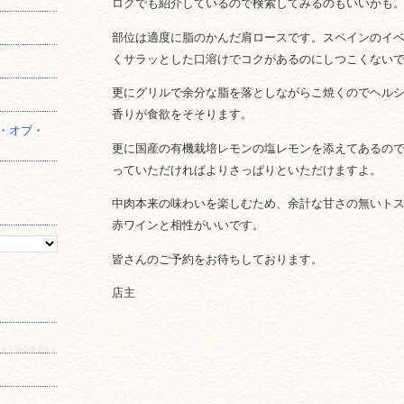
ログでも紹介しているので検索してみるのもいいかも
】
部位は適度に脂のかんだ肩ロースです。スペインのイ
くサラッとした口溶けでコクがあるのにしつこくない
更にグリルで余分な脂を落としながらこ焼くのでヘル
香りが食欲をそそります。
・オブ・
更に国産の有機栽培レモンの塩レモンを添えてあるの
っていただければよりさっぱりといただけますよ。
中肉本来の味わいを楽しむため、余計な甘さの無いト
赤ワインと相性がいいです。
皆さんのご予約をお待ちしております。
店主