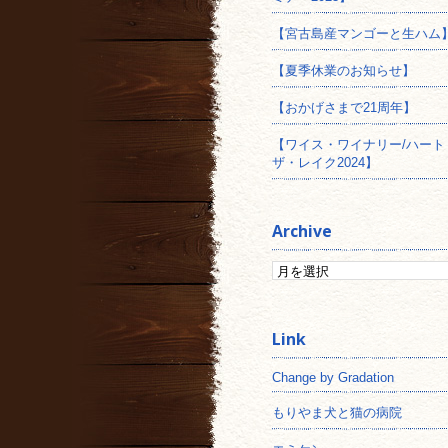
【宮古島産マンゴーと生ハム
【夏季休業のお知らせ】
【おかげさまで21周年】
【ワイス・ワイナリー/ハート
ザ・レイク2024】
Archive
Change by Gradation
もりやま犬と猫の病院