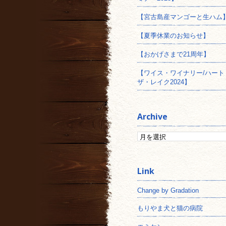
【宮古島産マンゴーと生ハム
【夏季休業のお知らせ】
【おかげさまで21周年】
【ワイス・ワイナリー/ハート
ザ・レイク2024】
Archive
Change by Gradation
もりやま犬と猫の病院