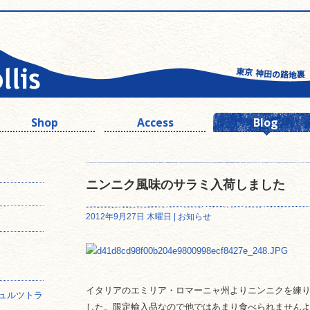
Shop
Access
Blog
ニンニク風味のサラミ入荷しました
2012年9月27日 木曜日 |
お知らせ
イタリアのエミリア・ロマーニャ州よりニンニクを練
ュルツトラ
した。限定輸入品なので他ではあまり食べられません