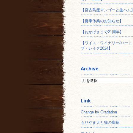
【宮古島産マンゴーと生ハム
【夏季休業のお知らせ】
【おかげさまで21周年】
【ワイス・ワイナリー/ハート
ザ・レイク2024】
Archive
Change by Gradation
もりやま犬と猫の病院