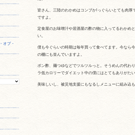
皆さん、三陸のわかめはコンブか!っぐらいとても肉厚
】
ですよ。
定食屋のお味噌汁や居酒屋の酢の物に入ってるわかめ
い。
・オブ・
僕も今ぐらいの時期は毎年買って食べてます。今なら
の棚にも並んでいますよ。
ポン酢、麺つゆなどでツルツルっと。そうめんの代わ
ラ低カロリーでダイエット中の僕にはとてもありがた
美味しいし、被災地支援にもなるしメニューに組み込も