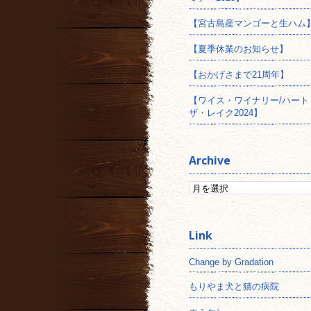
【宮古島産マンゴーと生ハム
【夏季休業のお知らせ】
【おかげさまで21周年】
【ワイス・ワイナリー/ハート
ザ・レイク2024】
Archive
Change by Gradation
もりやま犬と猫の病院