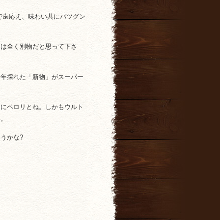
で歯応え、味わい共にバツグン
とは全く別物だと思って下さ
今年採れた「新物」がスーパー
りにペロリとね。しかもウルト
い。
うかな?