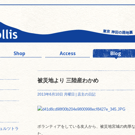
Shop
Access
Blog
被災地より 三陸産わかめ
2013年6月10日 月曜日 |
店主の日記
ボランティアをしている友人から、被災地宮城の肉厚
ュルツトラ
た。