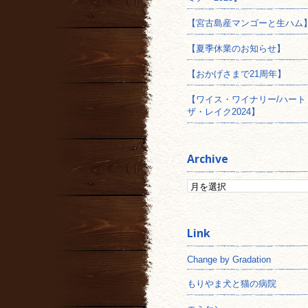
【宮古島産マンゴーと生ハム
【夏季休業のお知らせ】
【おかげさまで21周年】
【ワイス・ワイナリー/ハート
ザ・レイク2024】
Archive
Change by Gradation
もりやま犬と猫の病院