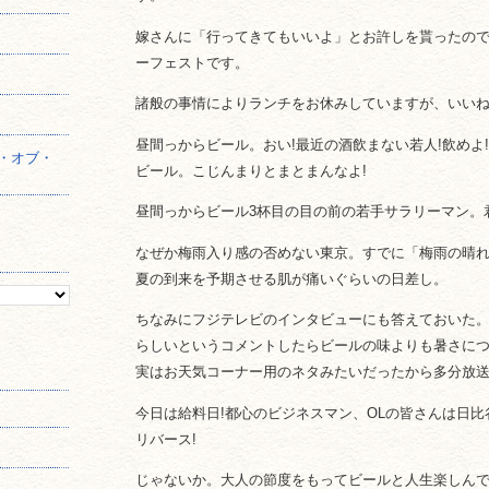
嫁さんに「行ってきてもいいよ」とお許しを貰ったの
】
ーフェストです。
諸般の事情によりランチをお休みしていますが、いいねっ♪──
昼間っからビール。おい!最近の酒飲まない若人!飲めよ
・オブ・
ビール。こじんまりとまとまんなよ!
昼間っからビール3杯目の目の前の若手サラリーマン。
なぜか梅雨入り感の否めない東京。すでに「梅雨の晴
夏の到来を予期させる肌が痛いぐらいの日差し。
ちなみにフジテレビのインタビューにも答えておいた
らしいというコメントしたらビールの味よりも暑さに
実はお天気コーナー用のネタみたいだったから多分放
今日は給料日!都心のビジネスマン、OLの皆さんは日比
リバース!
じゃないか。大人の節度をもってビールと人生楽しん