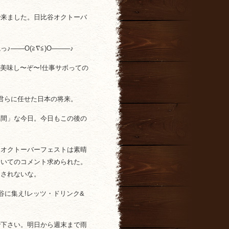
で来ました。日比谷オクトーバ
─O(≧∇≦)O────♪
!美味し〜ぞ〜!仕事サボっての
君らに任せた日本の将来。
れ間」な今日。今日もこの後の
。オクトーバーフェストは素晴
ついてのコメント求められた。
送されないな。
谷に集え!レッツ・ドリンク&
で下さい。明日から週末まで雨