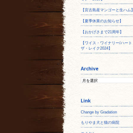
【宮古島産マンゴーと生ハム
【夏季休業のお知らせ】
【おかげさまで21周年】
【ワイス・ワイナリー/ハート
ザ・レイク2024】
Archive
Change by Gradation
もりやま犬と猫の病院