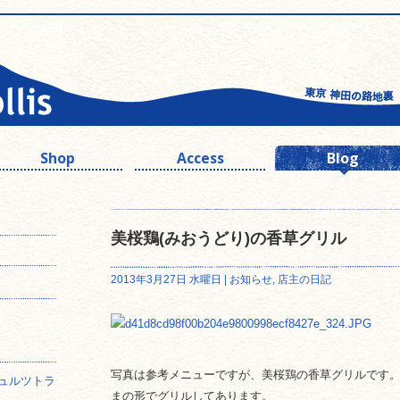
Shop
Access
Blog
美桜鶏(みおうどり)の香草グリル
2013年3月27日 水曜日 |
お知らせ
,
店主の日記
写真は参考メニューですが、美桜鶏の香草グリルです
ュルツトラ
まの形でグリルしてあります。