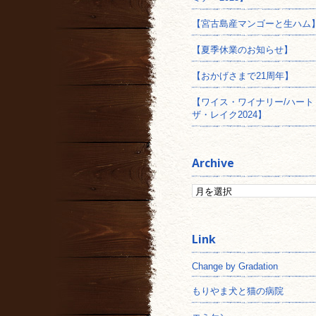
【宮古島産マンゴーと生ハム
【夏季休業のお知らせ】
【おかげさまで21周年】
【ワイス・ワイナリー/ハート
ザ・レイク2024】
Archive
Change by Gradation
もりやま犬と猫の病院