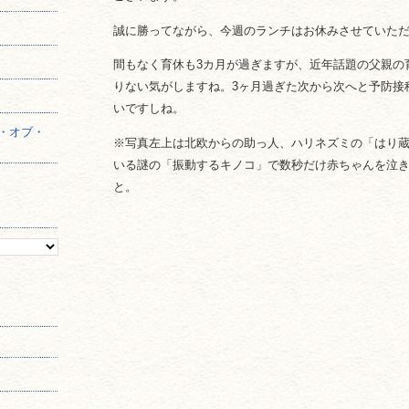
誠に勝ってながら、今週のランチはお休みさせていた
】
間もなく育休も3カ月が過ぎますが、近年話題の父親の
りない気がしますね。3ヶ月過ぎた次から次へと予防接
いですしね。
・オブ・
※写真左上は北欧からの助っ人、ハリネズミの「はり
いる謎の「振動するキノコ」で数秒だけ赤ちゃんを泣
と。