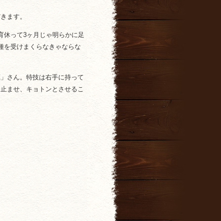
だきます。
育休って3ヶ月じゃ明らかに足
種を受けまくらなきゃならな
蔵」さん。特技は右手に持って
き止ませ、キョトンとさせるこ