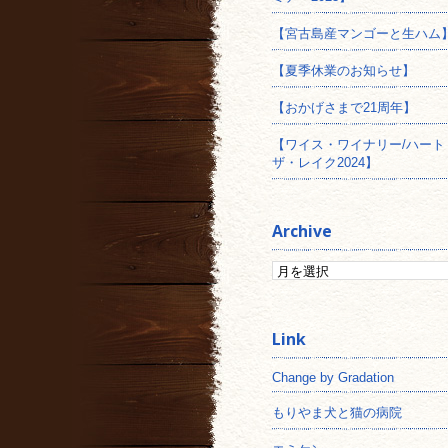
【宮古島産マンゴーと生ハム
【夏季休業のお知らせ】
【おかげさまで21周年】
【ワイス・ワイナリー/ハート
ザ・レイク2024】
Archive
Change by Gradation
もりやま犬と猫の病院