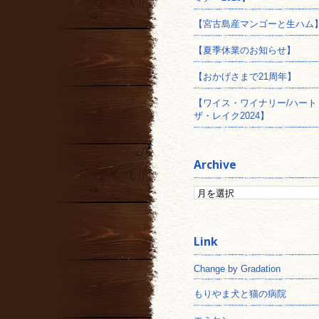
【宮古島産マンゴーと生ハム
【夏季休業のお知らせ】
【おかげさまで21周年】
【ワイス・ワイナリー/ハート
ザ・レイク2024】
Archive
Change by Gradation
もりやま犬と猫の病院