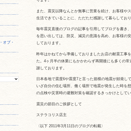
】
また、震災以降なんとか無事に営業を続け、お客様や
生活できていることに、ただただ感謝して暮らしてお
毎年震災直後のブログの記事を引用してブログを書き
を思い出しては、防災、減災の意識を高め、お客様の
・オブ・
しております。
昨年はかねてから準備しておりましたお店の耐震工事
た。4ヶ月半の休業にもかかわらず再開後にも多くの常
謝しております。
日本各地で震度6や震度7と言った規模の地震が頻発し
いざ自分の住む場所、働く場所で地震が発生した時を
の点検や災害時の避難対策を確認するきっかけとして
震災の節目のご挨拶として
ステラコリス店主
〈以下 2011年3月11日のブログの転載〉