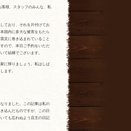
お客様、スタッフのみんな、私
乱しており、それを片付けてお
日本国内に多大な被害をもたら
が震災に巻き込まれていること
ますので、本日ご予約をいただ
だいて結構でございます。
に家に帰りましょう。私はしば
たします。
になりました。この記事は私の
書き込んだものですが、この日
おいても忘れぬよう店主の日記