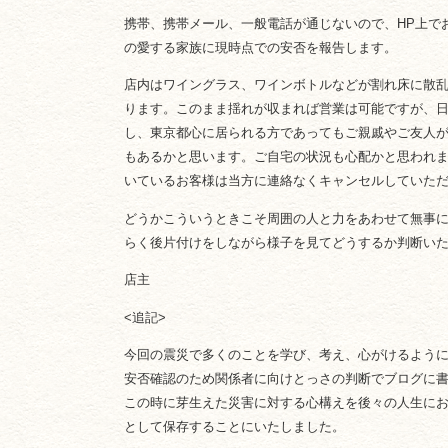
携帯、携帯メール、一般電話が通じないので、HP上で
の愛する家族に現時点での安否を報告します。
店内はワイングラス、ワインボトルなどが割れ床に散
ります。このまま揺れが収まれば営業は可能ですが、
し、東京都心に居られる方であってもご親戚やご友人
もあるかと思います。ご自宅の状況も心配かと思われ
いているお客様は当方に連絡なくキャンセルしていた
どうかこういうときこそ周囲の人と力をあわせて無事
らく後片付けをしながら様子を見てどうするか判断い
店主
<追記>
今回の震災で多くのことを学び、考え、心がけるよう
安否確認のため関係者に向けとっさの判断でブログに
この時に芽生えた災害に対する心構えを後々の人生に
として保存することにいたしました。