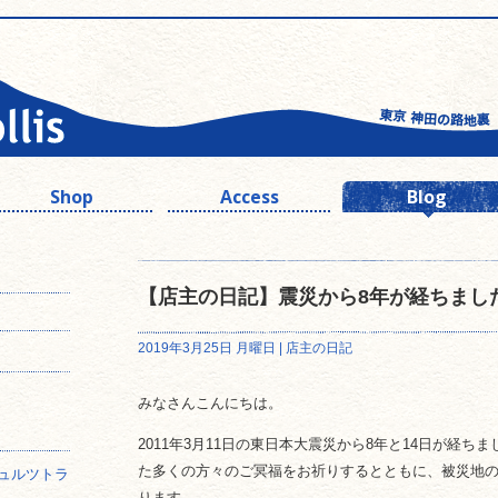
Shop
Access
Blog
【店主の日記】震災から8年が経ちまし
2019年3月25日 月曜日 |
店主の日記
みなさんこんにちは。
2011年3月11日の東日本大震災から8年と14日が経
た多くの方々のご冥福をお祈りするとともに、被災地
ュルツトラ
ります。