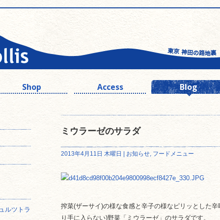
Shop
Access
Blog
ミウラーゼのサラダ
2013年4月11日 木曜日 |
お知らせ
,
フードメニュー
搾菜(ザーサイ)の様な食感と辛子の様なピリッとした辛
ュルツトラ
り手に入らない)野菜「ミウラーゼ」のサラダです。