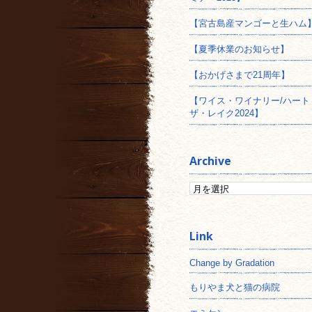
【宮古島産マンゴーと生ハム
【夏季休業のお知らせ】
【おかげさまで21周年】
【ワイス・ワイナリー/ハート
ザ・レイク2024】
Archive
Change by Gradation
もりやま犬と猫の病院